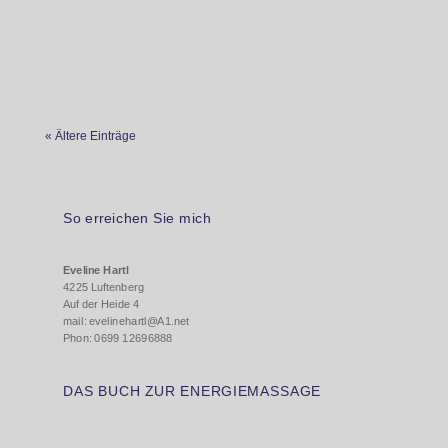
stabil zu sein und zu bleiben, sind diese
Meridianübungen bewährte, tiefgreifende
Helfer. Immer...
« Ältere Einträge
So erreichen Sie mich
Eveline Hartl
4225 Luftenberg
Auf der Heide 4
mail: evelinehartl@A1.net
Phon: 0699 12696888
DAS BUCH ZUR ENERGIEMASSAGE