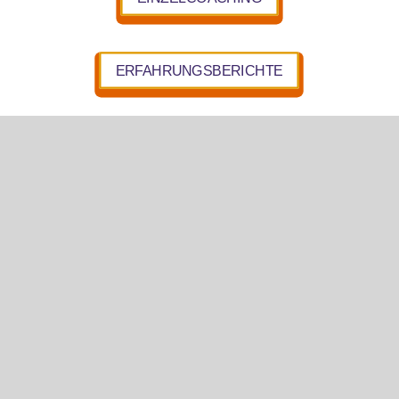
ERFAHRUNGSBERICHTE
Deine Vitalität beginnt dort, wo du wieder
spürst, was dich wirklich nährt. Vielleicht
denkst du jetzt: „Das weiß ich doch.“Ja —
und genau darum geht es: Deine
Körperintelligenz weiß oft schon längst
Bescheid. Sie führt dich zu dem, was dich
stärkt: zu vitalem Essen,...