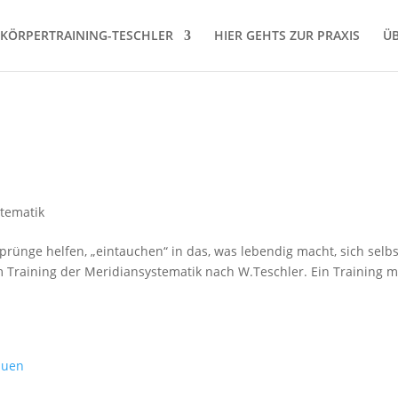
KÖRPERTRAINING-TESCHLER
HIER GEHTS ZUR PRAXIS
Ü
tematik
Sprünge helfen, „eintauchen“ in das, was lebendig macht, sich selbs
im Training der Meridiansystematik nach W.Teschler. Ein Training m