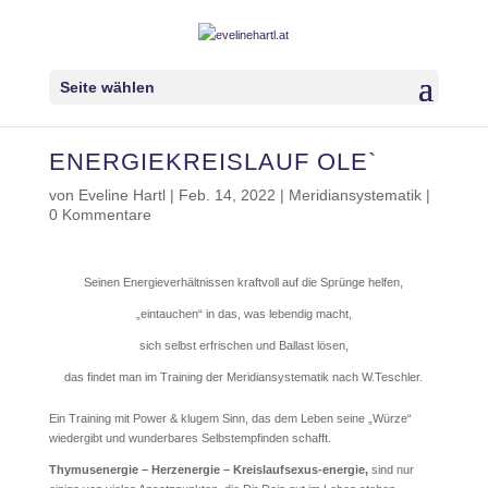
Seite wählen
ENERGIEKREISLAUF OLE`
von
Eveline Hartl
|
Feb. 14, 2022
|
Meridiansystematik
|
0 Kommentare
Seinen Energieverhältnissen kraftvoll auf die Sprünge helfen,
„eintauchen“ in das, was lebendig macht,
sich selbst erfrischen und Ballast lösen,
das findet man im Training der Meridiansystematik nach W.Teschler.
Ein Training mit Power & klugem Sinn, das dem Leben seine „Würze“
wiedergibt und wunderbares Selbstempfinden schafft.
Thymusenergie – Herzenergie – Kreislaufsexus-energie,
sind nur