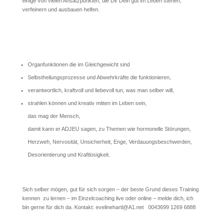
einige von vielen Ansatzpunkten, die Dir Dein gut im Leben stehen,
verfeinern und ausbauen helfen.
Organfunktionen die im Gleichgewicht sind
Selbstheilungsprozesse und Abwehrkräfte die funktionieren,
verantwortlich, kraftvoll und liebevoll tun, was man selber will,
strahlen können und kreativ mitten im Leben sein,
das mag der Mensch,
damit kann er ADJEU sagen, zu Themen wie hormonelle Störungen,
Herzweh, Nervosität, Unsicherheit, Enge, Verdauungsbeschwerden,
Desorientierung und Kraftlosigkeit.
Sich selber mögen, gut für sich sorgen – der beste Grund dieses Training
kennen zu lernen – im Einzelcoaching live oder online – melde dich, ich
bin gerne für dich da. Kontakt: evelinehartl@A1.net 0043699 1269 6888