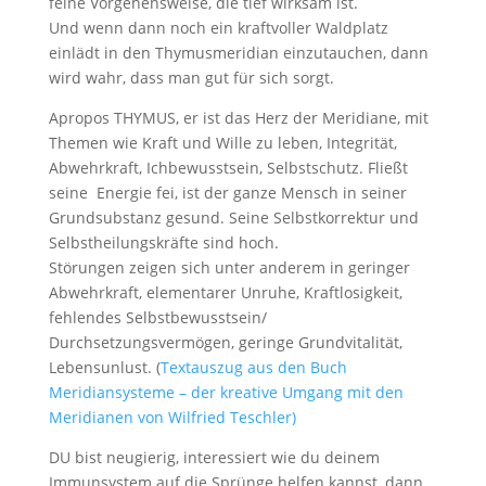
feine Vorgehensweise, die tief wirksam ist.
Und wenn dann noch ein kraftvoller Waldplatz
einlädt in den Thymusmeridian einzutauchen, dann
wird wahr, dass man gut für sich sorgt.
Apropos THYMUS, er ist das Herz der Meridiane, mit
Themen wie Kraft und Wille zu leben, Integrität,
Abwehrkraft, Ichbewusstsein, Selbstschutz. Fließt
seine Energie fei, ist der ganze Mensch in seiner
Grundsubstanz gesund. Seine Selbstkorrektur und
Selbstheilungskräfte sind hoch.
Störungen zeigen sich unter anderem in geringer
Abwehrkraft, elementarer Unruhe, Kraftlosigkeit,
fehlendes Selbstbewusstsein/
Durchsetzungsvermögen, geringe Grundvitalität,
Lebensunlust. (
Textauszug aus den Buch
Meridiansysteme – der kreative Umgang mit den
Meridianen von Wilfried Teschler)
DU bist neugierig, interessiert wie du deinem
Immunsystem auf die Sprünge helfen kannst, dann