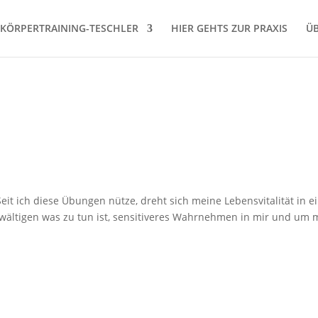
KÖRPERTRAINING-TESCHLER
HIER GEHTS ZUR PRAXIS
Ü
t ich diese Übungen nütze, dreht sich meine Lebensvitalität in e
ewältigen was zu tun ist, sensitiveres Wahrnehmen in mir und um 